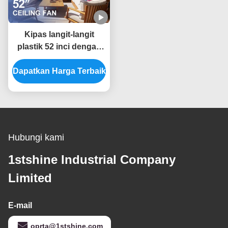
Kipas langit-langit
plastik 52 inci dengan
pilihan 6 kecepatan dan
Dapatkan Harga Terbaik
remote control cerdas
untuk sumber daya DC
Hubungi kami
1stshine Industrial Company
Limited
E-mail
oprta@1stshine.com