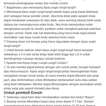
termasuk perlengkapan lampu dan remote control.
T: Bagaimana cara memasang kipas angin langit-langit?
J: Memasang kipas angin langit-langit adalah tugas yang dapat dilakukan
oleh sebagian besar pemilik rumah. Jika Anda tidak yakin apakah Anda
dapat melakukan pekerjaan itu atau tidak, sewa seorang tukang listrik untuk
datang dan menanganinya untuk Anda. Jika Anda memutuskan untuk
mengerjakan proyek itu sendiri, pastikan untuk mengikuti petunjuk pabrikan
dengan cermat. Salah satu hal terpenting yang harus Anda ingat adalah
mematikan catu daya rumah Anda sebelum Anda mulai.
T: Panjang down rod berapa yang harus digunakan dengan kipas angin
langit-langit?
J: Untuk kinerja optimal, bilah kipas angin langit-langit harus berjarak
setidaknya 2,4 m dari lantai tetapi tidak lebih tinggi dari 2,8 m untuk
mendinginkan ruangan dengan sebaik-baiknya.
T: Apakah Ada Kipas Angin Langit-Langit Cerdas?
J: Ya dan mereka dapat bekerja dengan seri rumah pintar, Google Assistant
atau Alexa Amazon. Kipas angin langit-langit pintar memungkinkan Anda
mengakses fungsi rumah pintar, di mana mereka dapat dikontrol dari jarak
jauh, atau diotomatisasi untuk dihidupkan berdasarkan suhu atau jadwal
yang telah ditetapkan. Mereka dapat dihubungkan dengan perangkat rumah
pintar yang ada seperti Homekit atau Alexa.
Untuk pembeli Grosir:
T: Seberapa cepat kami akan mendapatkan sampel dari Anda? Biaya?
J: Barang normal dikenakan biaya yang sama dalam 5-7 hari. Sampel
pengembangan baru dikenakan biaya ganda dalam 15-30 hari. Semua