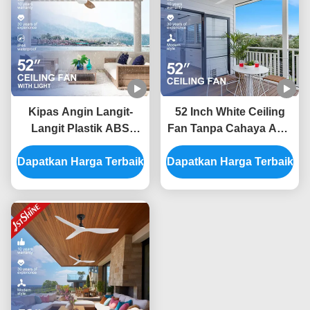
Kipas Angin Langit-
52 Inch White Ceiling
Langit Plastik ABS
Fan Tanpa Cahaya ABS
Tahan Air Luar
Blade Smart APP
Dapatkan Harga Terbaik
Ruangan IP65 dengan
Dapatkan Harga Terbaik
Control
Bilah 52 Inci dan
Remote Control