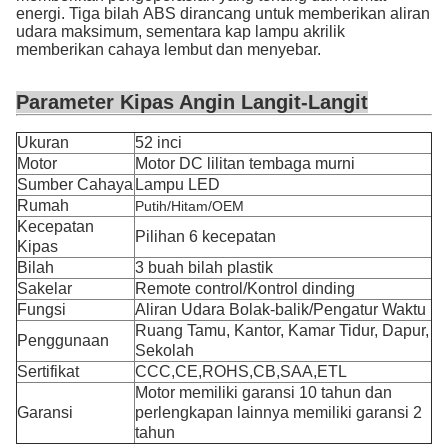
energi. Tiga bilah ABS dirancang untuk memberikan aliran
udara maksimum, sementara kap lampu akrilik
memberikan cahaya lembut dan menyebar.
Parameter Kipas Angin Langit-Langit
Ukuran
52 inci
Motor
Motor DC lilitan tembaga murni
Sumber Cahaya
Lampu LED
Rumah
Putih/Hitam/OEM
Kecepatan
Pilihan 6 kecepatan
Kipas
Bilah
3 buah bilah plastik
Sakelar
Remote control/Kontrol dinding
Fungsi
Aliran Udara Bolak-balik/Pengatur Waktu
Ruang Tamu, Kantor, Kamar Tidur, Dapur,
Penggunaan
Sekolah
Sertifikat
CCC,CE,ROHS,CB,SAA,ETL
Motor memiliki garansi 10 tahun dan
Garansi
perlengkapan lainnya memiliki garansi 2
tahun