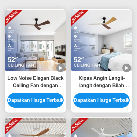
Low Noise Elegan Black
Kipas Angin Langit-
Ceiling Fan dengan
langit dengan Bilah
Dark Wood Grain
ABS Hemat Energi 52
Dapatkan Harga Terbaik
Blades dan Remote
Dapatkan Harga Terbaik
Inci dengan Kontrol
Control Type Switch
Aplikasi Cerdas dan
Remote