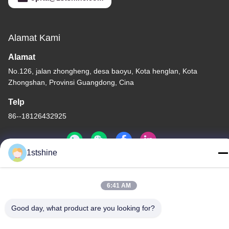
Alamat Kami
Alamat
No.126, jalan zhongheng, desa baoyu, Kota henglan, Kota
Zhongshan, Provinsi Guangdong, Cina
Telp
86--18126432925
1stshine
Kebijakan pribadi
|
Peta Situs
6:41 AM
Cina Kualitas Bagus Kipas Langit-langit LED Jarak Jauh
pemasok. Hak Cipta © -2026 1stshine Industrial Company
Good day, what product are you looking for?
Limited . Seluruh hak cipta.