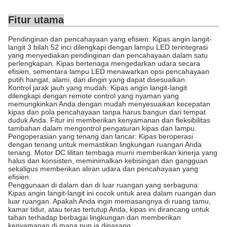
Fitur utama
Pendinginan dan pencahayaan yang efisien: Kipas angin langit-
langit 3 bilah 52 inci dilengkapi dengan lampu LED terintegrasi
yang menyediakan pendinginan dan pencahayaan dalam satu
perlengkapan. Kipas bertenaga mengedarkan udara secara
efisien, sementara lampu LED menawarkan opsi pencahayaan
putih hangat, alami, dan dingin yang dapat disesuaikan.
Kontrol jarak jauh yang mudah: Kipas angin langit-langit
dilengkapi dengan remote control yang nyaman yang
memungkinkan Anda dengan mudah menyesuaikan kecepatan
kipas dan pola pencahayaan tanpa harus bangun dari tempat
duduk Anda. Fitur ini memberikan kenyamanan dan fleksibilitas
tambahan dalam mengontrol pengaturan kipas dan lampu.
Pengoperasian yang tenang dan lancar: Kipas beroperasi
dengan tenang untuk memastikan lingkungan ruangan Anda
tenang. Motor DC lilitan tembaga murni memberikan kinerja yang
halus dan konsisten, meminimalkan kebisingan dan gangguan
sekaligus memberikan aliran udara dan pencahayaan yang
efisien.
Penggunaan di dalam dan di luar ruangan yang serbaguna:
Kipas angin langit-langit ini cocok untuk area dalam ruangan dan
luar ruangan. Apakah Anda ingin memasangnya di ruang tamu,
kamar tidur, atau teras tertutup Anda, kipas ini dirancang untuk
tahan terhadap berbagai lingkungan dan memberikan
kenyamanan di mana pun ia dipasang.