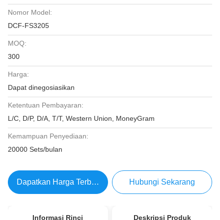
Nomor Model:
DCF-FS3205
MOQ:
300
Harga:
Dapat dinegosiasikan
Ketentuan Pembayaran:
L/C, D/P, D/A, T/T, Western Union, MoneyGram
Kemampuan Penyediaan:
20000 Sets/bulan
Dapatkan Harga Terbaik
Hubungi Sekarang
Informasi Rinci
Deskripsi Produk