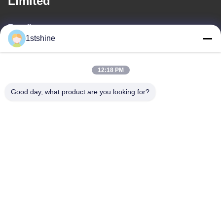
Limited
E-mail
1stshine
oprta@1stshine.com
12:18 PM
Alamat Kami
Good day, what product are you looking for?
Alamat
No.126, jalan zhongheng, desa baoyu, Kota henglan, Kota
Zhongshan, Provinsi Guangdong, Cina
Telp
86--18126432925
Kebijakan pribadi
|
Peta Situs