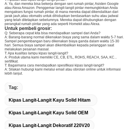
A: Ya, dan mereka bisa bekerja dengan seri rumah pintar, Asisten Google
atau Alexa Amazon. Penggemar langit-langit pintar memungkinkan Anda
mengakses fungsi rumah pintar, di mana mereka dapat dikendalikan dari
jarak jauh,atau otomatis untuk dihidupkan berdasarkan suhu atau jadwal
yang telah ditetapkan sebelumnya. Mereka dapat dihubungkan dengan
perangkat rumah pintar yang ada seperti Homekit atau Alexa.
Untuk pembeli grosir:
Q: Seberapa cepat kita bisa mendapatkan sampel dari Anda?
A: Barang-barang normal dikenakan biaya yang sama dalam waktu 5-7 hari.
Sampel pengembangan baru dikenakan biaya ganda dalam waktu 15-30
hari. Semua biaya sampel akan dikembalikan kepada pelanggan saat
melakukan pesanan massal.
T: Apa kualitas lampu kipas langit-langit?
A: Produk utama kami memiliki CE, CB, ETL, ROHS, REACH, SAA, KC...
sertifikat.
T: Bagaimana cara mendapatkan spesifikasi kipas langit-langit?
A: Silakan hubungi kami melalui email atau obrolan online untuk informasi
lebih lanjut.
Tag:
Kipas Langit-Langit Kayu Solid Hitam
Kipas Langit-Langit Kayu Solid OEM
Kipas Langit-Langit Dekoratif 220V20