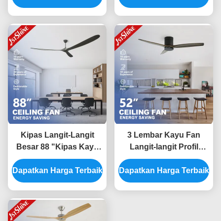
Noise
Kipas Langit-Langit
3 Lembar Kayu Fan
Besar 88 "Kipas Kayu
Langit-langit Profil
Solid Pisau Penghemat
Rendah Rendah
Dapatkan Harga Terbaik
Energi Motor Dc Untuk
Dapatkan Harga Terbaik
Menghemat Energi DC
Kantor
Motor Flush Mount 52
Inch