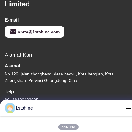
Limited
E-mail
oprta@1stshine.com
Alamat Kami
Alamat
No.126, jalan zhongheng, desa baoyu, Kota henglan, Kota
Zhongshan, Provinsi Guangdong, Cina
Telp
86--18126432925
1stshine
6:07 PM