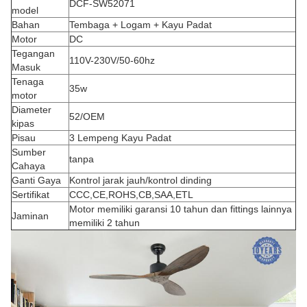
DCF-SW52071
model
Bahan
Tembaga + Logam + Kayu Padat
Motor
DC
Tegangan
110V-230V/50-60hz
Masuk
Tenaga
35w
motor
Diameter
52/OEM
kipas
Pisau
3 Lempeng Kayu Padat
Sumber
tanpa
Cahaya
Ganti Gaya
Kontrol jarak jauh/kontrol dinding
Sertifikat
CCC,CE,ROHS,CB,SAA,ETL
Motor memiliki garansi 10 tahun dan fittings lainnya
Jaminan
memiliki 2 tahun