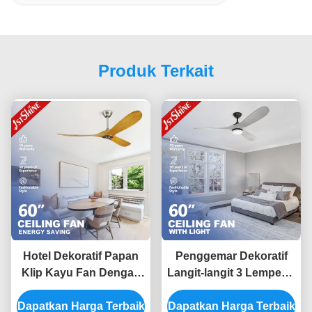
Produk Terkait
Hotel Dekoratif Papan
Penggemar Dekoratif
Klip Kayu Fan Dengan
Langit-langit 3 Lempeng
DC Motor Remote
Kayu DC 6 Kecepatan
Dapatkan Harga Terbaik
Control
Dapatkan Harga Terbaik
Remote Control Low