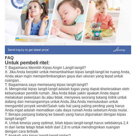
FAQ
Untuk pembeli ritel:
T: Bagaimana Memilih Kipas Angin Langit-langit?
A: Jika Anda berpikir untuk menambahkan kipas langit-langit ke ruang Anda,
Anda akan ingin mempertimbangkan gaya dan ukuran yang tepat untuk
ruangan..
T: Bagaimana saya memasang kipas langit-langit?
A: Menginstal kipas langit-langit adalah tugas yang dapat diselesaikan oleh
kebanyakan pemilik rumah. Jika Anda tidak yakin apakah Anda dapat
melakukan pekerjaan itu atau tidak, menyewa seorang tukang listrik untuk
datang dan menanganinya untuk Anda.Jika Anda memutuskan untuk
mengambil proyek sendiriSalah satu hal yang paling penting yang harus
Anda ingat adalah mematikan catu daya rumah Anda sebelum Anda mulai.
T: Berapa panjang batang ke bawah yang harus digunakan dengan kipas
langit-langit?
A: Untuk kinerja yang optimal, bilah kipas langit-langit harus setidaknya 2,4
m dari lantai tetapi tidak lebih dari 2,8 m untuk mendinginkan ruangan
dengan cara terbaik.
T: Apakah ada kipas langit-langit pintar?