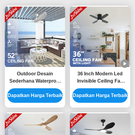
Outdoor Desain
36 Inch Modern Led
Sederhana Waterproof
Invisible Ceiling Fan
ABS Blades Ceiling Fan
Mini 4 Plywood Blades
Dengan Remote Control
Dapatkan Harga Terbaik
Dapatkan Harga Terbaik
Low Profile Dimming
Light