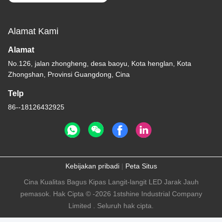
Lampu Lampu Lampu
Lampu Lampu Lampu
Alamat Kami
Lampu Lampu Lampu
Lampu Lampu Lampu
Alamat
Lampu Lampu Lampu
No.126, jalan zhongheng, desa baoyu, Kota henglan, Kota
Lampu Lampu Lampu
Zhongshan, Provinsi Guangdong, Cina
Lampu Lampu Lampu
Lampu Lampu Lampu
Telp
Lampu Lampu Lampu
86--18126432925
Lampu Lampu Lampu
Lampu Lampu La
Kebijakan pribadi
|
Peta Situs
Cina Kualitas Bagus Kipas Langit-langit LED Jarak Jauh
pemasok. Hak Cipta © -2026 1stshine Industrial Company
Limited . Seluruh hak cipta.