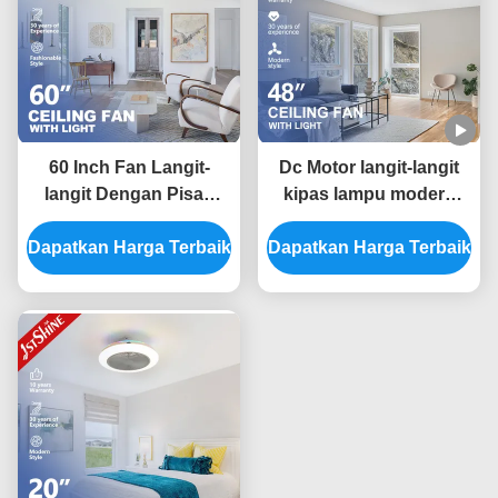
60 Inch Fan Langit-
Dc Motor langit-langit
langit Dengan Pisau
kipas lampu modern
Kayu Dan Cahaya
cerdas remote control
Dapatkan Harga Terbaik
Dimmable Bldc Motor
Dapatkan Harga Terbaik
penghematan energi
Energy Saving