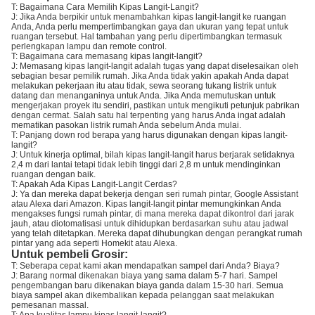
T: Bagaimana Cara Memilih Kipas Langit-Langit?
J: Jika Anda berpikir untuk menambahkan kipas langit-langit ke ruangan
Anda, Anda perlu mempertimbangkan gaya dan ukuran yang tepat untuk
ruangan tersebut. Hal tambahan yang perlu dipertimbangkan termasuk
perlengkapan lampu dan remote control.
T: Bagaimana cara memasang kipas langit-langit?
J: Memasang kipas langit-langit adalah tugas yang dapat diselesaikan oleh
sebagian besar pemilik rumah. Jika Anda tidak yakin apakah Anda dapat
melakukan pekerjaan itu atau tidak, sewa seorang tukang listrik untuk
datang dan menanganinya untuk Anda. Jika Anda memutuskan untuk
mengerjakan proyek itu sendiri, pastikan untuk mengikuti petunjuk pabrikan
dengan cermat. Salah satu hal terpenting yang harus Anda ingat adalah
mematikan pasokan listrik rumah Anda sebelum Anda mulai.
T: Panjang down rod berapa yang harus digunakan dengan kipas langit-
langit?
J: Untuk kinerja optimal, bilah kipas langit-langit harus berjarak setidaknya
2,4 m dari lantai tetapi tidak lebih tinggi dari 2,8 m untuk mendinginkan
ruangan dengan baik.
T: Apakah Ada Kipas Langit-Langit Cerdas?
J: Ya dan mereka dapat bekerja dengan seri rumah pintar, Google Assistant
atau Alexa dari Amazon. Kipas langit-langit pintar memungkinkan Anda
mengakses fungsi rumah pintar, di mana mereka dapat dikontrol dari jarak
jauh, atau diotomatisasi untuk dihidupkan berdasarkan suhu atau jadwal
yang telah ditetapkan. Mereka dapat dihubungkan dengan perangkat rumah
pintar yang ada seperti Homekit atau Alexa.
Untuk pembeli Grosir:
T: Seberapa cepat kami akan mendapatkan sampel dari Anda? Biaya?
J: Barang normal dikenakan biaya yang sama dalam 5-7 hari. Sampel
pengembangan baru dikenakan biaya ganda dalam 15-30 hari. Semua
biaya sampel akan dikembalikan kepada pelanggan saat melakukan
pemesanan massal.
T: Apa kualitas lampu kipas langit-langit?