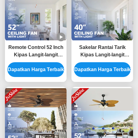
Remote Control 52 Inch
Sakelar Rantai Tarik
Kipas Langit-langit
Kipas Langit-langit
Rumah Pertanian Hias
Tradisional Modern AC
Dapatkan Harga Terbaik
Dengan 5 Lampu
Dapatkan Harga Terbaik
4 Pisau MDF