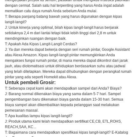
mengerjakan proyek itu sendiri, pastikan untuk mengikuti instruksi pabrikan
dengan cermat. Salah satu hal terpenting yang harus Anda ingat adalah
mematikan catu daya rumah Anda sebelum Anda mulai.
T: Berapa panjang batang bawah yang harus digunakan dengan kipas
langit-langit?
J: Untuk kinerja yang optimal, bilah kipas langit-langit harus berjarak
setidaknya 2,4 m dari lantai tetapi tidak lebih tinggi dari 2,8 m untuk
mendinginkan ruangan dengan baik.
T: Apakah Ada Kipas Langit-Langit Cerdas?
J: Ya dan mereka dapat bekerja dengan seri rumah pintar, Google Assistant
atau Alexa Amazon. Kipas langit-langit pintar memungkinkan Anda
mengakses fungsi rumah pintar, di mana mereka dapat dikontrol dari jarak
jauh, atau diotomatisasi untuk dihidupkan berdasarkan suhu atau jadwal
yang telah ditetapkan. Mereka dapat dihubungkan dengan perangkat rumah
pintar yang ada seperti Homekit atau Alexa.
Untuk pembeli Grosir:
T: Seberapa cepat kami akan mendapatkan sampel dari Anda? Biaya?
J: Barang normal dikenakan biaya yang sama dalam 5-7 hari. Sampel
pengembangan baru dikenakan biaya ganda dalam 15-30 hari. Semua
biaya sampel akan dikembalikan kepada pelanggan saat melakukan
pemesanan massal.
T: Apa kualitas lampu kipas langit-langit?
J: Produk utama kami telah mendapatkan sertifikat CE,CB, ETL,ROHS,
REACH,SAA, KC...
T: Bagaimana cara mendapatkan spesifikasi kipas langit-langit? E-Katalog