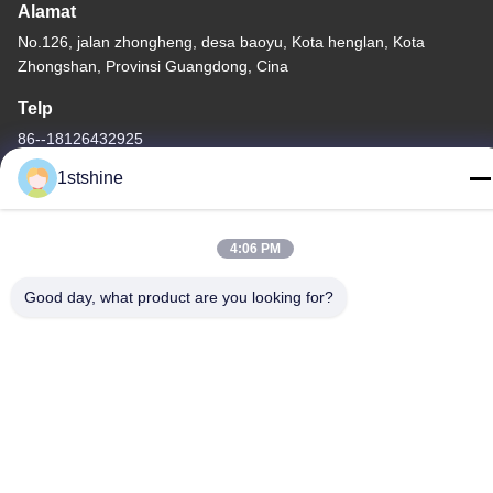
Alamat
No.126, jalan zhongheng, desa baoyu, Kota henglan, Kota
Zhongshan, Provinsi Guangdong, Cina
Telp
86--18126432925
1stshine
4:06 PM
Kebijakan pribadi
|
Peta Situs
Good day, what product are you looking for?
Cina Kualitas Bagus Kipas Langit-langit LED Jarak Jauh
pemasok. Hak Cipta © -2026 1stshine Industrial Company
Limited . Seluruh hak cipta.