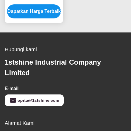
dan Tarik Chain Switch
Dapatkan Harga Terbaik
45W AC Motor
Hubungi kami
1stshine Industrial Company
Limited
E-mail
oprta@1stshine.com
Alamat Kami