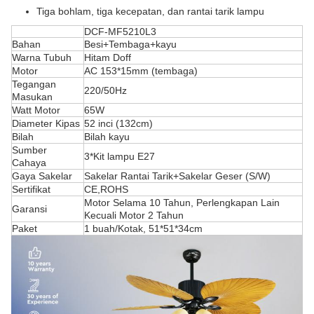
Tiga bohlam, tiga kecepatan, dan rantai tarik lampu
DCF-MF5210L3
Bahan
Besi+Tembaga+kayu
Warna Tubuh
Hitam Doff
Motor
AC 153*15mm (tembaga)
Tegangan
220/50Hz
Masukan
Watt Motor
65W
Diameter Kipas
52 inci (132cm)
Bilah
Bilah kayu
Sumber
3*Kit lampu E27
Cahaya
Gaya Sakelar
Sakelar Rantai Tarik+Sakelar Geser (S/W)
Sertifikat
CE,ROHS
Motor Selama 10 Tahun, Perlengkapan Lain
Garansi
Kecuali Motor 2 Tahun
Paket
1 buah/Kotak, 51*51*34cm